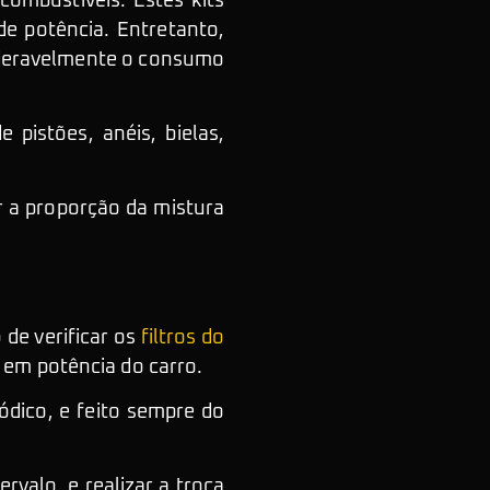
combustíveis. Estes kits
e potência. Entretanto,
ideravelmente o consumo
pistões, anéis, bielas,
r a proporção da mistura
de verificar os
filtros do
 em potência do carro.
iódico, e feito sempre do
rvalo, e realizar a troca