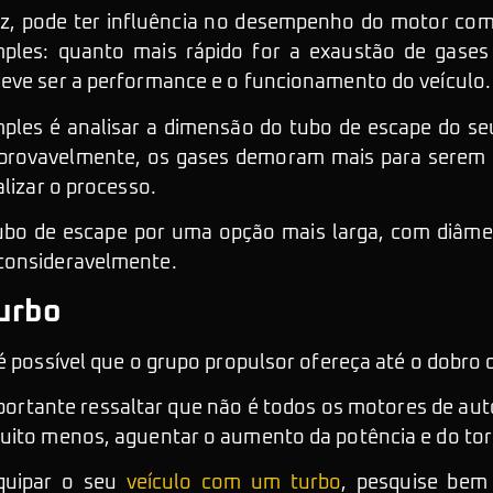
ez, pode ter influência no desempenho do motor co
mples: quanto mais rápido for a exaustão de gase
eve ser a performance e o funcionamento do veículo.
mples é analisar a dimensão do tubo de escape do seu
provavelmente, os gases demoram mais para serem e
alizar o processo.
tubo de escape por uma opção mais larga, com diâme
consideravelmente.
urbo
é possível que o grupo propulsor ofereça até o dobro da
portante ressaltar que não é todos os motores de a
uito menos, aguentar o aumento da potência e do to
equipar o seu
veículo com um turbo
, pesquise bem