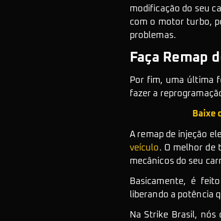
modificação do seu ca
com o motor turbo, p
problemas.
Faça Remap de
Por fim, uma última
fazer a reprogramação 
Baixe 
A remap de injeção el
veículo
. O melhor de 
mecânicos do seu car
Basicamente, é feit
liberando a potência 
Na Strike Brasil, nó