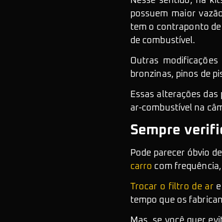
Nesse sentido, há kit
possuem maior vazão 
tem o contraponto de
de combustível.
Outras modificações 
bronzinas, pinos de pi
Essas alterações das 
ar-combustível na câ
Sempre verifi
Pode parecer óbvio d
carro
com frequência, 
Trocar o filtro de ar
e 
tempo que os fabrican
Mas, se você quer evit