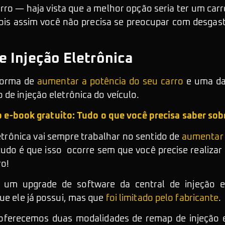
rro — haja vista que a melhor opção seria ter um carr
ois assim você não precisa se preocupar com desgas
 Injeção Eletrônica
 forma de
aumentar a potência do seu carro
e uma da
de injeção eletrônica do veículo.
o e-book gratuito: Tudo o que você precisa saber so
etrônica vai sempre trabalhar no sentido de
aumentar 
tudo é que isso ocorre sem que você precise realiza
ro!
o um upgrade de software da central de injeção e
que ele já possui, mas que
foi limitado pelo fabricante
.
s oferecemos duas modalidades de remap de injeção 