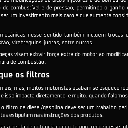
s de modificações de bicos injetores e de bomba de 
de combustível e de pressão, permitindo o ganho d
 ser um investimento mais caro e que aumenta cons
mecânicas nesse sentido também incluem trocas de 
stão, virabrequins, juntas, entre outros.
peças visam extrair força extra do motor ao modifica
mara de combustão.
que os filtros
emais, mas, muitos motoristas acabam se esquecendo 
e isso impacta diretamente, e muito, quando falamos
o filtro de diesel/gasolina deve ser um trabalho per
tes estipulam nas instruções dos produtos.
ar a perda de potência com o tempo, reduzir esse inte