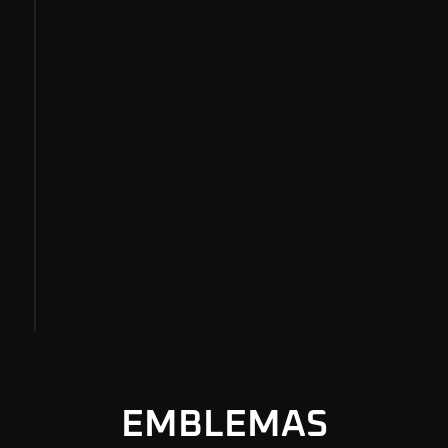
2017
Official Truck
Em 2017 lançamos a campanha Stirke
Brasil Official Truck onde sorteamos
todo ano uma camionete totalmente
personalizada pela Strike Brasil aos
nossos clientes.
EMBLEMAS