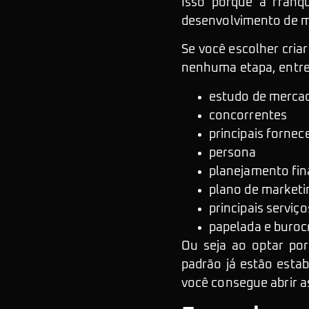
Isso porque a franq
desenvolvimento de ma
Se você escolher cria
nenhuma etapa, entre
estudo de merca
concorrentes
principais fornec
persona
planejamento fin
plano de marketi
principais serviço
papelada e buroc
Ou seja ao optar por
padrão já estão estab
você consegue abrir a