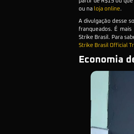
partir de R$15 ou que
ou na
loja online
.
A divulgação desse s
franqueados. É mais 
Strike Brasil. Para s
Strike Brasil Official 
Economia de