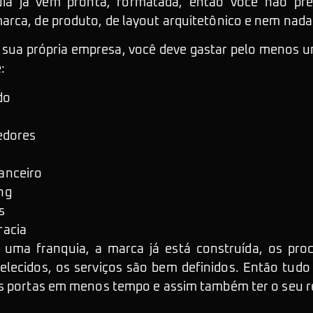
uia já vem pronta, formatada, então você não pr
rca, de produto, de layout arquitetônico e nem nada
r sua própria empresa, você deve gastar pelo menos u
:
do
edores
anceiro
ng
s
racia
 uma franquia, a marca já está construída, os pro
elecidos, os serviços são bem definidos. Então tudo 
s portas em menos tempo e assim também ter o seu r