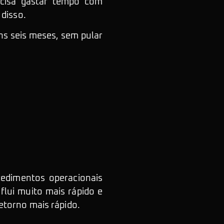
ecisa gastar tempo com
 disso.
ns seis meses, sem pular
cedimentos operacionais
flui muito mais rápido e
etorno mais rápido.