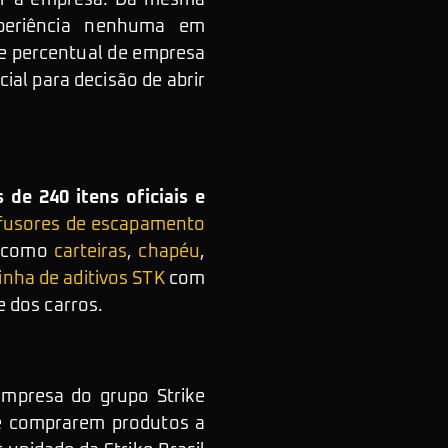
rir a empresa. Da mesma
periência nenhuma em
de percentual de empresa
ial para decisão de abrir
 de 240 itens oficiais e
ifusores de escapamento
como
carteiras
,
chapéu
,
linha de aditivos STK
com
e dos carros.
empresa do grupo Strike
que comprarem produtos a