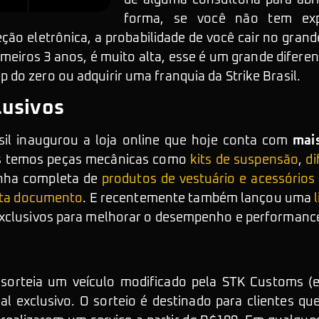
de alguma consultoria para ab
forma, se você não tem ex
ção eletrônica, a probabilidade de você cair no gran
eiros 3 anos, é muito alta, esse é um grande diferenc
do zero ou adquirir uma franquia da Strike Brasil.
lusivos
sil inaugurou a loja online que hoje conta com
mais
es temos peças mecânicas como
kits de suspensão
,
d
inha completa de
produtos de vestuário e acessórios
ta documento
. E recentemente também lançou uma
exclusivos para melhorar o desempenho e performanc
sorteia um veículo modificado pela STK Customs (
ual exclusivo. O sorteio é destinado para clientes 