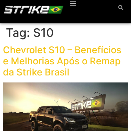
Tag:
S10
Chevrolet S10 – Benefícios
e Melhorias Após o Remap
da Strike Brasil