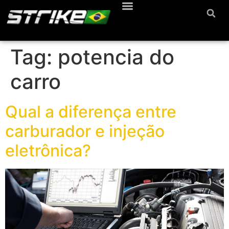
Tag:
potencia do
carro
Qual a diferença entre
carburador e injeção
eletrônica?