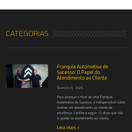
CATEGORIAS
Franquia Automotiva de
Sucesso: O Papel do
Atendimento ao Cliente
fevereiro 6, 2025
Para alcançar o nível de uma Franquia
Automotiva de Sucesso, é indispensável saber
realizar um atendimento ao cliente de
excelência. Confira a seguir 12 dicas que vão
le ajudar no atendimento ao cliente.
Leia mais »