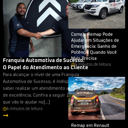
Como o Remap Pode
Ajudar em Situações de
Emergência: Ganho de
Potência Quando Você
Mais Precisa
Franquia Automotiva de Sucesso:
5
minutos
de leitura
O Papel do Atendimento ao Cliente
Para alcançar o nível de uma Franquia
Automotiva de Sucesso, é indispensável
saber realizar um atendimento ao cliente
de excelência. Confira a seguir 12 dicas
que vão le ajudar no[...]
6
minutos
de leitura
Leia mais
Remap em Renault