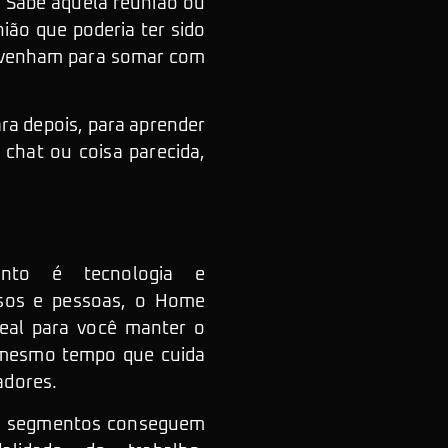
. Sabe aquela reunião ou
ião que poderia ter sido
ue venham para somar com
ra depois, para aprender
chat ou coisa parecida,
nto é tecnologia e
sos e pessoas, o Home
deal para você manter o
 mesmo tempo que cuida
adores.
os segmentos conseguem