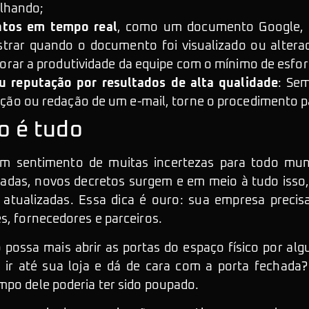
alhando;
tos em tempo real
, como um documento Google, 
rar quando o documento foi visualizado ou alterad
orar a produtividade da equipe com o mínimo de esfor
ou reputação por resultados de alta qualidade
: Se
ão ou redação de um e-mail, torne o procedimento p
o é tudo
m sentimento de muitas incertezas para todo mun
adas, novos decretos surgem e em meio à tudo isso,
atualizadas. Essa dica é ouro: sua empresa precis
s, fornecedores e parceiros.
possa mais abrir as portas do espaço físico por alg
ir até sua loja e dá de cara com a porta fechada?
mpo dele poderia ter sido poupado.