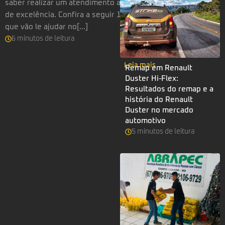
saber realizar um atendimento ao cliente
de excelência. Confira a seguir 12 dicas
que vão le ajudar no[...]
6
minutos
de leitura
Leia mais
Remap em Renault
Duster Hi-Flex:
Resultados do remap e a
história do Renault
Duster no mercado
automotivo
5
minutos
de leitura