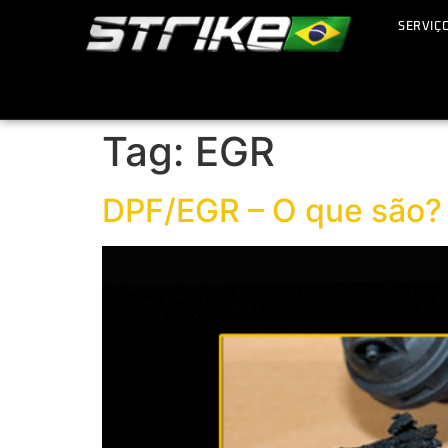
SERVIÇ
Tag:
EGR
DPF/EGR – O que são?