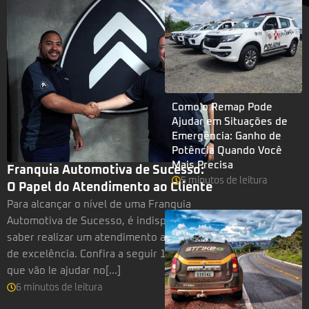
Como o Remap Pode
Ajudar em Situações de
Emergência: Ganho de
Potência Quando Você
Mais Precisa
Franquia Automotiva de Sucesso:
5
minutos
de leitura
O Papel do Atendimento ao Cliente
Para alcançar o nível de uma Franquia
Automotiva de Sucesso, é indispensável
saber realizar um atendimento ao cliente
de excelência. Confira a seguir 12 dicas
que vão le ajudar no[...]
6
minutos
de leitura