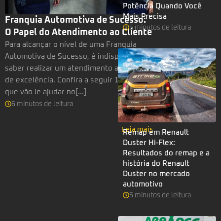
Potência Quando Você
Mais Precisa
Franquia Automotiva de Sucesso:
5
minutos
de leitura
O Papel do Atendimento ao Cliente
Para alcançar o nível de uma Franquia
Automotiva de Sucesso, é indispensável
saber realizar um atendimento ao cliente
de excelência. Confira a seguir 12 dicas
que vão le ajudar no[...]
6
minutos
de leitura
Leia mais
Remap em Renault
Duster Hi-Flex:
Resultados do remap e a
história do Renault
Duster no mercado
automotivo
5
minutos
de leitura