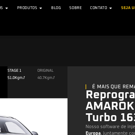
OS
PRODUTOS
BLOG
SOBRE
CONTATO
SEJA 
STAGE 1
ORIGINAL
51.0Kgm.f
40.7Kgm.f
É MAIS QUE REM
Reprogr
AMAROK 2
Turbo 16
Nosso software de inje
Europa
, juntamente co