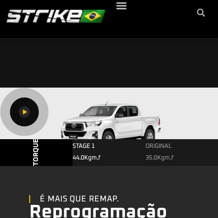
STAGE 1
ORIGINAL
44.0Kgm.f
35.0Kgm.f
É MAIS QUE REMAP.
Reprogramação