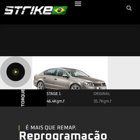
STAGE 1
ORIGINAL
46.4Kgm.f
35.7Kgm.f
É MAIS QUE REMAP.
Reprogramação