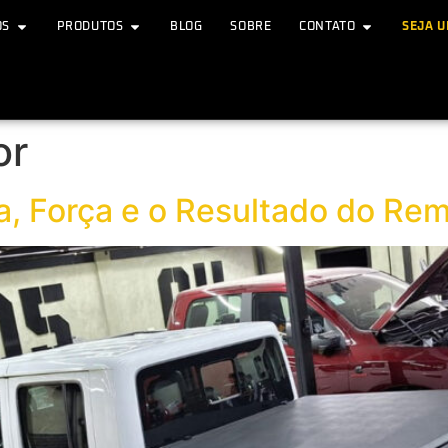
OS
PRODUTOS
BLOG
SOBRE
CONTATO
SEJA 
or
ia, Força e o Resultado do Rem