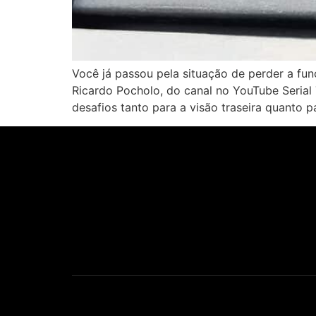
Você já passou pela situação de perder a fun
Ricardo Pocholo, do canal no YouTube Serial T
desafios tanto para a visão traseira quanto 