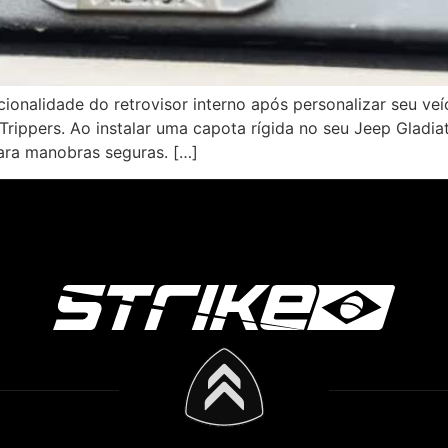
cionalidade do retrovisor interno após personalizar seu v
rippers. Ao instalar uma capota rígida no seu Jeep Gladiato
para manobras seguras. […]