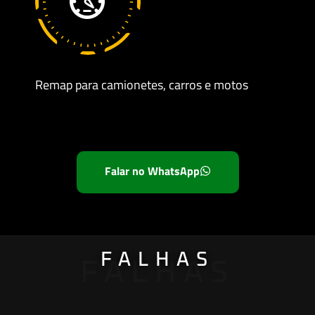
Remap para camionetes, carros e motos
S
Falar no WhatsApp
FALHAS
FALHAS