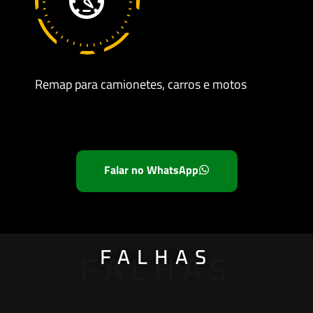
Remap para camionetes, carros e motos
S
Falar no WhatsApp
FALHAS
FALHAS